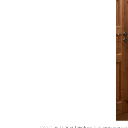
2020-12-04_18-05-45 | Noch ein Bild von dem brasili