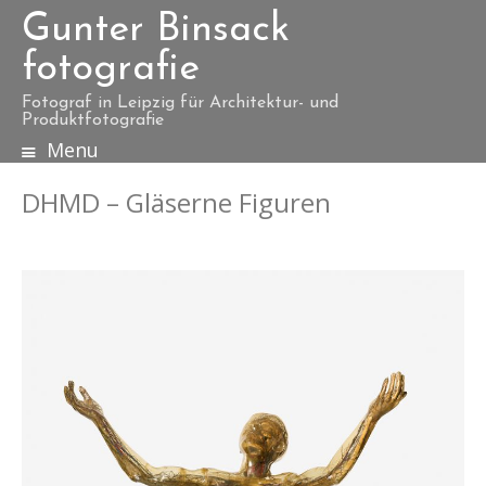
Gunter Binsack
fotografie
Fotograf in Leipzig für Architektur- und
Produktfotografie
Menu
S
k
DHMD – Gläserne Figuren
i
p
t
o
c
o
n
t
e
n
t