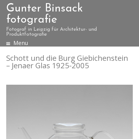
Gunter Binsack
fotografie
Fotograf in Leipzig für Architektur- und
Produktfotografie
Menu
S
k
Schott und die Burg Giebichenstein
i
– Jenaer Glas 1925-2005
p
t
o
c
o
n
t
e
n
t