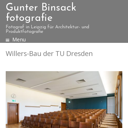
Gunter Binsack
fotografie
Fotograf in Leipzig für Architektur- und
Produktfotografie
Menu
S
k
Willers-Bau der TU Dresden
i
p
t
o
c
o
n
t
e
n
t